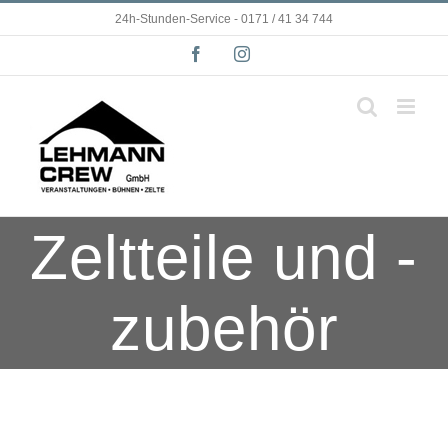
Zum
24h-Stunden-Service - 0171 / 41 34 744
Inhalt
springen
Facebook
Instagram
Zeltteile und -
zubehör