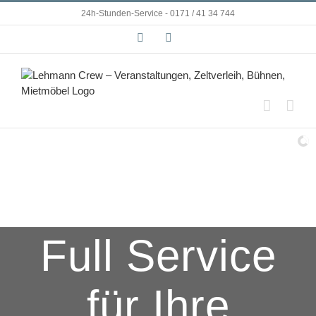
Zum
24h-Stunden-Service - 0171 / 41 34 744
Inhalt
Facebook
Instagram
springen
Full Service
für Ihre