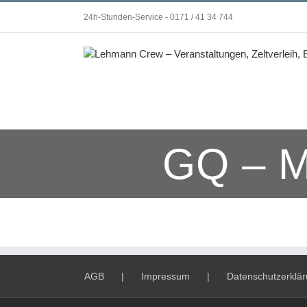
Zum
24h-Stunden-Service - 0171 / 41 34 744
Inhalt
springen
GQ – M
AGB
Impressum
Datenschutzerklä